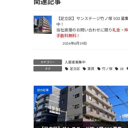
関連記事
【足立区】サンステージ竹ノ塚 503 募
中！
当社直接のお問い合わせに限り
礼金・
手数料無料！
2026年6月19日
入居者募集中
カテゴリー
足立区
賃貸
竹ノ塚
1R
タグ
前の記事