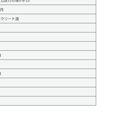
立区竹の塚5-6-15
3月
ンクリート造
円
円