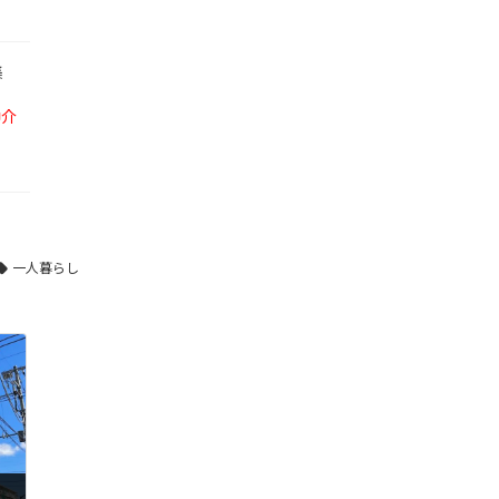
集
仲介
一人暮らし