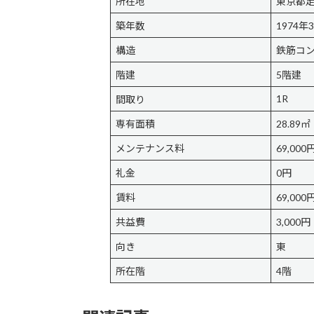
所在地
東京都足
築年数
1974年
構造
鉄筋コ
階建
5階建
1R
間取り
専有面積
28.89㎡
メンテナンス料
69,000
礼金
0円
賃料
69,000
共益費
3,000円
向き
東
所在階
4階