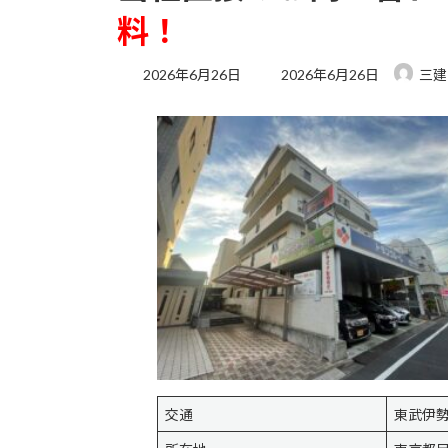
料！
最
2026年6月26日
2026年6月26日
三建
終
更
新
日
時
:
交通
東武伊勢