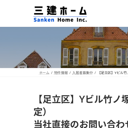
コ
ナ
ン
ビ
テ
ゲ
ン
ー
ツ
シ
へ
ョ
ス
ン
キ
に
ッ
移
プ
動
ホーム
物件情報
入居者募集中
【足立区】Yビル竹
【足立区】Yビル竹ノ塚
定）
当社直接のお問い合わ