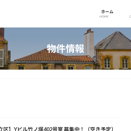
ホーム
HOME
物件情報
立区】Yビル竹ノ塚402号室 募集中！（空き予定）