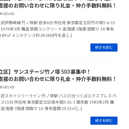
直接のお問い合わせに限り礼金・仲介手数料無料！
6年6月26日
東武伊勢崎線 竹ノ塚駅 徒歩6分 所在地 東京都足立区竹の塚5-6-15
1974年3月 構造 鉄筋コンクリート造 階建 5階建 間取り 1R 専有
8.89㎡ メンテナンス料 69,000円 礼金 […]
続きを読む
立区】サンステージ竹ノ塚 503 募集中！
直接のお問い合わせに限り礼金・仲介手数料無料！
6年6月19日
東武スカイツリーライン 竹ノ塚駅 バス15分つくばエクスプレス 六
ス15分 所在地 東京都足立区保木間3-35-1 築年数 1983年2月 構
造 階建 5階建 間取り 1K 専有面積 29.25㎡ […]
続きを読む