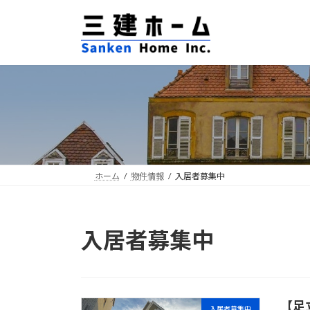
コ
ナ
ン
ビ
テ
ゲ
ン
ー
ツ
シ
へ
ョ
ス
ン
キ
に
ッ
移
プ
動
ホーム
物件情報
入居者募集中
入居者募集中
【足
入居者募集中