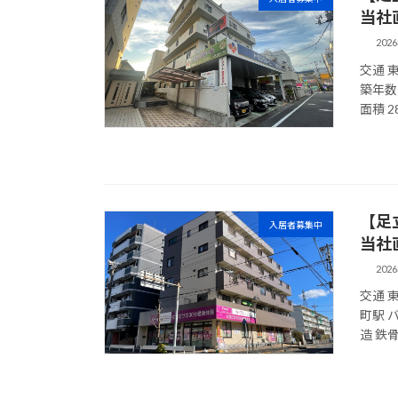
当社
202
交通 
築年数 
面積 2
【足
入居者募集中
当社
202
交通 
町駅 バ
造 鉄骨